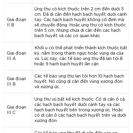
Ung thư có kích thước trên 2 cm đến dưới 5
cm. Đã di căn đến hạch bạch huyết dưới cánh
Giai đoạn
tay. Các hạch bạch huyết không cố định mà
II B
sẽ chuyển động. Hoặc ung thư có kích thước
trên 5 cm, nhưng chưa di căn đến các hạch
bạch huyết và các cơ quan khác.
Khối u có thể phát triển thành kích thước bất
Giai đoạn
kỳ, nằm trong thành ngực hoặc vùng da của
III A
vú. Lúc này, các tế bào ung thư đã lan tới 8
hoặc 9 hạch bạch huyết lân cận.
Các tế bào ung thư lan tới hơn 10 hạch bạch
Giai đoạn
huyết. Nó cũng di căn đến vùng xương đòn
III B
và xương ức.
Ung thư vú bất kể kích thước. Có di căn ở cả
các hạch bạch huyết dưới cánh tay và các
Giai đoạn
hạch bạch huyết bên trong xương ức. Hoặc
III C
có di căn ở các hạch bạch huyết trên và dưới
xương đòn.