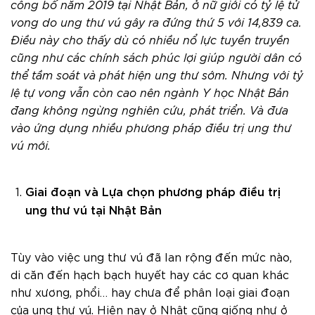
công bố năm 2019 tại Nhật Bản, ở nữ giới có tỷ lệ tử
vong do ung thư vú gây ra đứng thứ 5 với 14,839 ca.
Điều này cho thấy dù có nhiều nổ lực tuyền truyền
cũng như các chính sách phúc lợi giúp người dân có
thể tầm soát và phát hiện ung thư sớm. Nhưng với tỷ
lệ tự vong vẫn còn cao nên ngành Y học Nhật Bản
đang không ngừng nghiên cứu, phát triển. Và đưa
vào ứng dụng nhiều phương pháp điều trị ung thư
vú mới.
Giai đoạn và Lựa chọn phương pháp điều trị
ung thư vú tại Nhật Bản
Tùy vào việc ung thư vú đã lan rộng đến mức nào,
di căn đến hạch bạch huyết hay các cơ quan khác
như xương, phổi… hay chưa để phân loại giai đoạn
của ung thư vú. Hiện nay ở Nhật cũng giống như ở