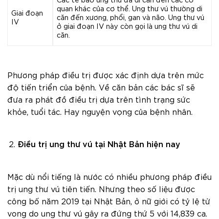
Các tế bào ung thư đã di căn đến các cơ
quan khác của cơ thể. Ung thư vú thường di
Giai đoạn
căn đến xương, phổi, gan và não. Ung thư vú
IV
ở giai đoạn IV này còn gọi là ung thư vú di
căn.
Phương pháp điều trị được xác định dựa trên mức
độ tiến triển của bệnh. Về căn bản các bác sĩ sẽ
đưa ra phát đồ điều trị dựa trên tình trạng sức
khỏe, tuổi tác. Hay nguyện vọng của bệnh nhân.
Điều trị ung thư vú tại Nhật Bản hiện nay
Mặc dù nổi tiếng là nước có nhiều phương pháp điều
trị ung thư vú tiên tiến. Nhưng theo số liệu được
công bố năm 2019 tại Nhật Bản, ở nữ giới có tỷ lệ tử
vong do ung thư vú gây ra đứng thứ 5 với 14,839 ca.