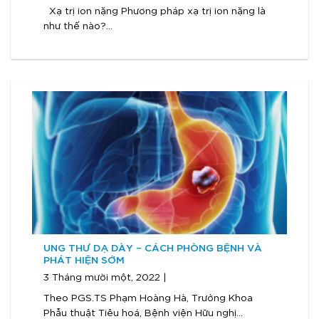
Xạ trị ion nặng Phương pháp xạ trị ion nặng là
như thế nào?...
UNG THƯ DẠ DÀY – CÁCH PHÒNG BỆNH VÀ
PHÁT HIỆN SỚM
3 Tháng mười một, 2022 |
Theo PGS.TS Phạm Hoàng Hà, Trưởng Khoa
Phẫu thuật Tiêu hoá, Bệnh viện Hữu nghị...