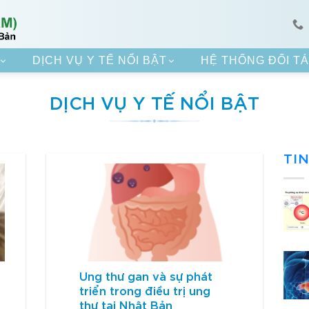
DỊCH VỤ Y TẾ NỔI BẬT
HỆ THỐNG ĐỐI T
DỊCH VỤ Y TẾ NỔI BẬT
TI
Ung thư gan và sự phát
triển trong điều trị ung
thư tại Nhật Bản