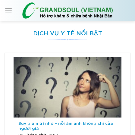
Skip
to
content
DỊCH VỤ Y TẾ NỔI BẬT
Suy giảm trí nhớ – nỗi ám ảnh không chỉ của
người già