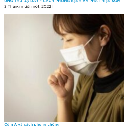
UNG THƯ DẠ DÀY – CÁCH PHÒNG BỆNH VÀ PHÁT HIỆN SỚM
3 Tháng mười một, 2022 |
Cúm A và cách phòng chống