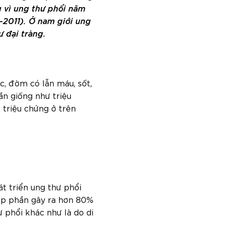
g vì ung thư phổi năm
9-2011). Ở nam giới ung
ư đại tràng.
c, đờm có lẫn máu, sốt,
n giống như triệu
triệu chứng ở trên
t triển ung thư phổi
góp phần gây ra hơn 80%
ư phổi khác như là do di