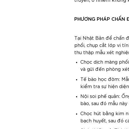
truyền, ô nhiễm không 
PHƯƠNG PHÁP CHẨN Đ
Tại Nhật Bản để chẩn đ
phổi, chụp cắt lớp vi 
thu thập mẫu xét nghiệ
Chọc dịch màng phổi:
và gửi đến phòng xé
Tế bào học đờm: Mẫu
kiểm tra sự hiện diện
Nội soi phế quản: Ốn
bào, sau đó mẫu này 
Chọc hút bằng kim n
bạch huyết, sau đó 