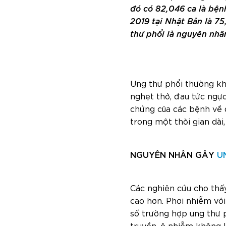
đó có 82,046 ca là bện
2019 tại Nhật Bản là 75
thư phổi là nguyên nhân
Ung thư phổi thường khô
nghẹt thở, đau tức ngự
chứng của các bệnh về 
trong một thời gian dài
NGUYÊN NHÂN GÂY
U
Các nghiên cứu cho thấ
cao hơn. Phơi nhiễm vớ
số trường hợp ung thư p