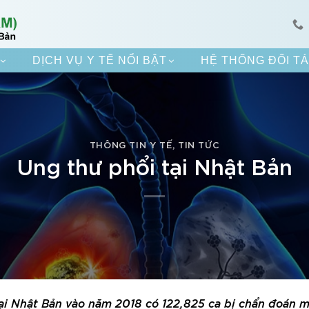
DỊCH VỤ Y TẾ NỔI BẬT
HỆ THỐNG ĐỐI T
THÔNG TIN Y TẾ
,
TIN TỨC
Ung thư phổi tại Nhật Bản
tại Nhật Bản vào năm 2018 có 122,825 ca bị chẩn đoán 