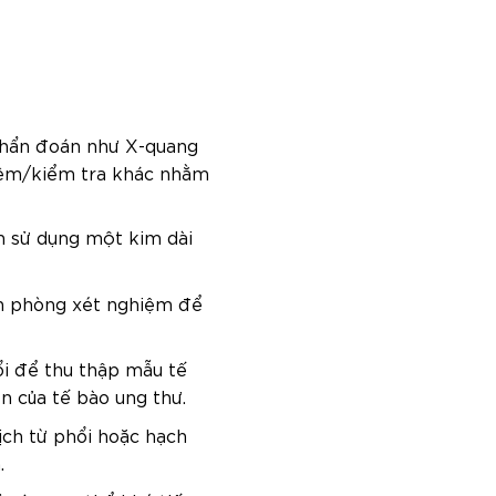
 chẩn đoán như X-quang
hiệm/kiểm tra khác nhằm
h sử dụng một kim dài
ến phòng xét nghiệm để
ổi để thu thập mẫu tế
n của tế bào ung thư.
ch từ phổi hoặc hạch
.