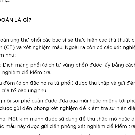
khí,…
OÁN LÀ GÌ?
oán ung thư phổi các bác sĩ sẽ thực hiện các thủ thuật
tính (CT) và xét nghiệm máu. Ngoài ra còn có các xét ng
m như:
 Dịch màng phổi (dịch từ vùng phổi) được lấy bằng các
t nghiệm để kiểm tra.
 đờm (dịch đặc ho ra từ phổi) được thu thập và gửi đ
 của tế bào ung thư.
g nội soi phế quản được đưa qua mũi hoặc miệng tới ph
được gửi đến phòng xét nghiệm để kiểm tra sự hiện diệ
hỏ: Một kim mảnh được sử dụng để thu thập mô hoặc dị
các mẫu này được gửi đến phòng xét nghiệm để kiểm tra