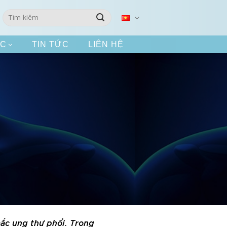
ÁC
TIN TỨC
LIÊN HỆ
mắc ung thư phổi. Trong