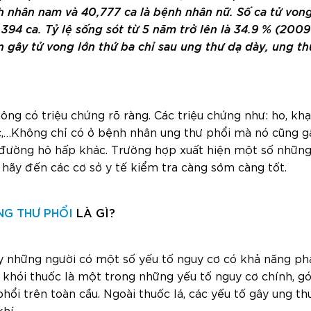
h nhân nam và 40,777 ca là bệnh nhân nữ. Số ca tử von
,394 ca. Tỷ lệ sống sót từ 5 năm trở lên là 34.9 % (200
 gây tử vong lớn thứ ba chỉ sau ung thư dạ dày, ung th
ng có triệu chứng rõ ràng. Các triệu chứng như: ho, khạ
c,…Không chỉ có ở bệnh nhân ung thư phổi mà nó cũng gầ
đường hô hấp khác. Trường hợp xuất hiện một số những 
, hãy đến các cơ sở y tế kiểm tra càng sớm càng tốt.
NG THƯ PHỔI
LÀ GÌ?
y những người có một số yếu tố nguy cơ có khả năng phá
i khói thuốc là một trong những yếu tố nguy cơ chính, 
hổi trên toàn cầu. Ngoài thuốc lá, các yếu tố gây ung th