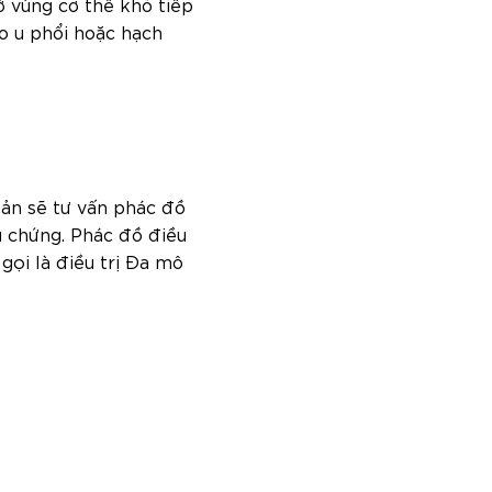
ở vùng cơ thể khó tiếp
ào u phổi hoặc hạch
Bản sẽ tư vấn phác đồ
ệu chứng. Phác đồ điều
ọi là điều trị Đa mô